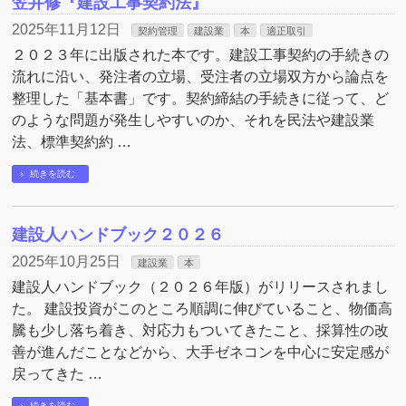
笠井修『建設工事契約法』
2025年11月12日
契約管理
建設業
本
適正取引
２０２３年に出版された本です。建設工事契約の手続きの
流れに沿い、発注者の立場、受注者の立場双方から論点を
整理した「基本書」です。契約締結の手続きに従って、ど
のような問題が発生しやすいのか、それを民法や建設業
法、標準契約約 …
続きを読む
建設人ハンドブック２０２６
2025年10月25日
建設業
本
建設人ハンドブック（２０２６年版）がリリースされまし
た。 建設投資がこのところ順調に伸びていること、物価高
騰も少し落ち着き、対応力もついてきたこと、採算性の改
善が進んだことなどから、大手ゼネコンを中心に安定感が
戻ってきた …
続きを読む