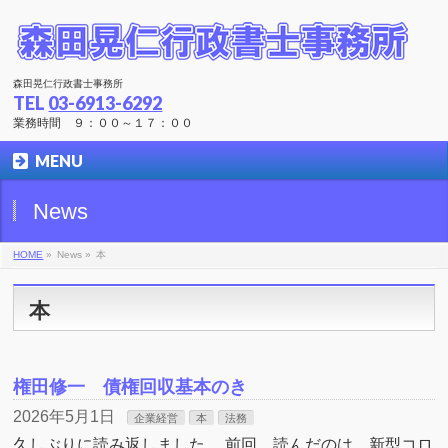
森田晃仁行政書士事務所
TEL
03-6913-6292
業務時間 ９：００～１７：００
MENU
News
HOME
»
News »
本
本
権田修一 債権回収基本のき
2026年5月1日
企業経営
本
法務
久しぶりに読み返しました。 前回、読んだのは、新型コロ