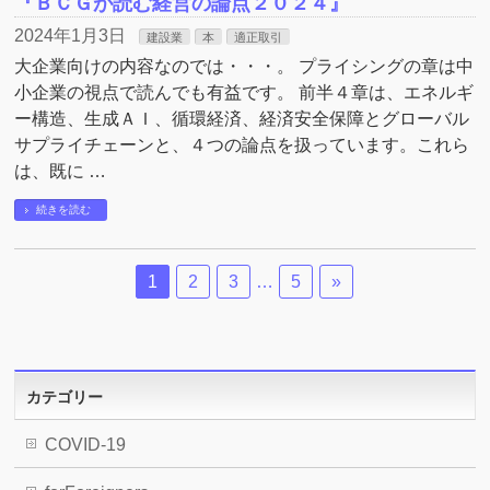
『ＢＣＧが読む経営の論点２０２４』
2024年1月3日
建設業
本
適正取引
大企業向けの内容なのでは・・・。 プライシングの章は中
小企業の視点で読んでも有益です。 前半４章は、エネルギ
ー構造、生成ＡＩ、循環経済、経済安全保障とグローバル
サプライチェーンと、４つの論点を扱っています。これら
は、既に …
続きを読む
1
2
3
…
5
»
カテゴリー
COVID-19