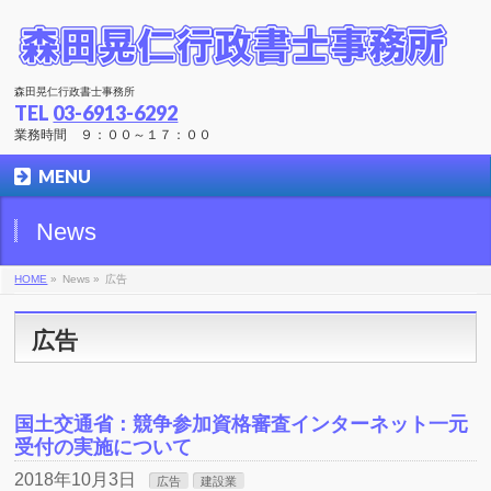
森田晃仁行政書士事務所
TEL
03-6913-6292
業務時間 ９：００～１７：００
MENU
News
HOME
»
News »
広告
広告
国土交通省：競争参加資格審査インターネット一元
受付の実施について
2018年10月3日
広告
建設業