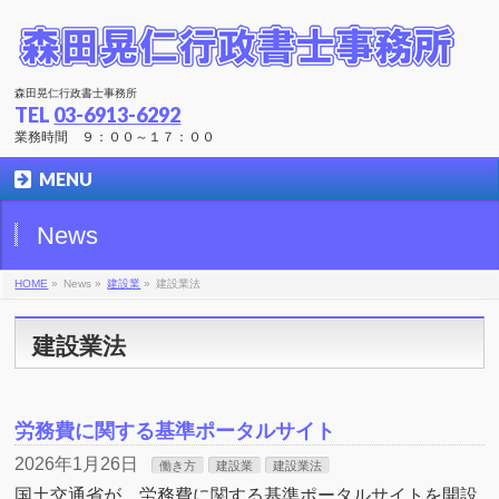
森田晃仁行政書士事務所
TEL
03-6913-6292
業務時間 ９：００～１７：００
MENU
News
HOME
»
News »
建設業
»
建設業法
建設業法
労務費に関する基準ポータルサイト
2026年1月26日
働き方
建設業
建設業法
国土交通省が、労務費に関する基準ポータルサイトを開設