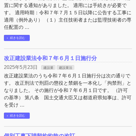
置に関する通知がありました。 適用には手続きが必要で
す。 適用時期：令和７年７月１５日以降に公告する工事に
適用（例外あり） （１）主任技術者または監理技術者の専
任配置の …
続きを読む
改正建設業法令和７年６月１日施行分
2025年5月23日
建設業
建設業法
改正建設業法のうち令和７年６月１日施行分は次の通りで
す。 改正刑法で刑罰の懲役と禁錮を一本化し「拘禁刑」と
なりました。 その施行が令和７年６月１日です。 （許可
の基準） 第八条 国土交通大臣又は都道府県知事は、許可
を受け …
続きを読む
個別工事下請契約約款の改訂