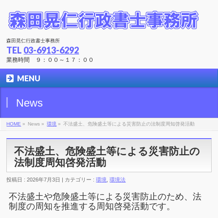
森田晃仁行政書士事務所
TEL
03-6913-6292
業務時間 ９：００～１７：００
MENU
News
HOME
»
News »
環境
»
不法盛土、危険盛土等による災害防止の法制度周知啓発活動
不法盛土、危険盛土等による災害防止の
法制度周知啓発活動
投稿日 : 2026年7月3日 | カテゴリー :
環境
,
環境法
不法盛土や危険盛土等による災害防止のため、法
制度の周知を推進する周知啓発活動です。