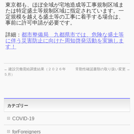
東京都も、ほぼ全域が宅地造成等工事規制区域ま
たは特定盛土等規制区域に指定されています。一
定規模を越える盛土等の工事に着手する場合は、
事前に許可申請が必要です。
詳細：
都市整備局 九都県市では、危険な盛土等
に伴う災害防止に向けた周知啓発活動を実施しま
す！
←
建設労働需給調査結果（２０２６年
常勤性確認書類の取り扱い変更
→
５月）
カテゴリー
COVID-19
forForeigners