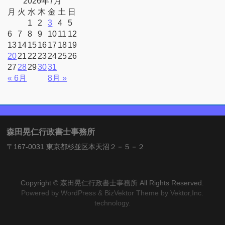
2026年7月
月
火
水
木
金
土
日
1
2
3
4
5
6
7
8
9
10
11
12
13
14
15
16
17
18
19
20
21
22
23
24
25
26
27
28
29
30
31
« 6月
8月 »
森田晃仁行政書士事務所
〒167-0031 東京都杉並区本天沼２－５－２
Copyright ©
森田晃仁行政書士事務所
All Rights Reserved.
Powered by
WordPress
&
BizVektor Theme
by Vektor,Inc.
technology.