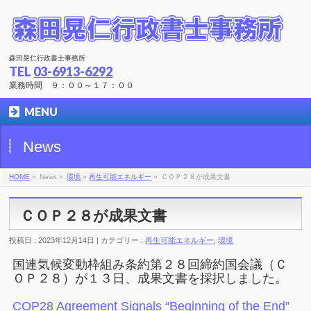
森田晃仁行政書士事務所
TEL
03-6913-6292
業務時間 ９：００～１７：００
MENU
News
HOME
»
News »
環境
»
再生可能エネルギー
»
ＣＯＰ２８が成果文書
ＣＯＰ２８が成果文書
投稿日 : 2023年12月14日 | カテゴリー :
再生可能エネルギー
,
環境
国連気候変動枠組み条約第２８回締約国会議（Ｃ
ＯＰ２８）が１３日、成果文書を採択しました。
COP28 Agreement Signals “Beginning of the End”