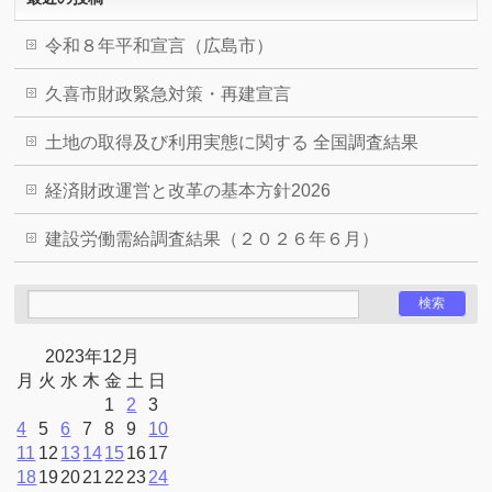
令和８年平和宣言（広島市）
久喜市財政緊急対策・再建宣言
土地の取得及び利用実態に関する 全国調査結果
経済財政運営と改革の基本方針2026
建設労働需給調査結果（２０２６年６月）
2023年12月
月
火
水
木
金
土
日
1
2
3
4
5
6
7
8
9
10
11
12
13
14
15
16
17
18
19
20
21
22
23
24