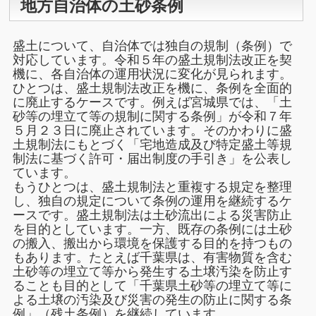
地方自治体の土砂条例
盛土について、自治体では独自の規制（条例）で
対応しています。令和５年の盛土規制法改正を契
機に、各自治体の運用状況に変化が見られます。
ひとつは、盛土規制法改正を機に、条例を全面的
に廃止するケースです。例えば宮城県では、「土
砂等の埋立て等の規制に関する条例」が令和７年
５月２３日に廃止されています。そのかわりに盛
土規制法にもとづく「宅地造成及び特定盛土等規
制法に基づく許可・届出制度の手引き」を公表し
ています。
もうひとつは、盛土規制法と重複する規定を整理
し、独自の規定について条例の運用を継続するケ
ースです。盛土規制法は土砂流出による災害防止
を目的としています。一方、既存の条例には土砂
の搬入、搬出から環境を保護する目的を持つもの
もあります。たとえば千葉県は、有害物質を含む
土砂等の埋立て等から発生する土壌汚染を防止す
ることも目的として「千葉県土砂等の埋立て等に
よる土壌の汚染及び災害の発生の防止に関する条
例」（残土条例）を継続しています。