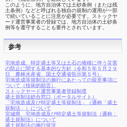
このように、地方自治体では土砂条例（または残
土条例）などと呼ばれる独自の規制の運用が一部
で続いていることに注意が必要です。ストックヤ
ード運営事業者の登録では、地方自治体の土砂条
例等を遵守することも要件とされています。
参考
宅地造成、特定盛土等又は土石の堆積に伴う災害
の防止に関する基本的な方針（令和５年５月２９
日 農林水産省、国土交通省告示第５号）
宅地造成等規制法の施行にあたっての留意事項に
ついて（技術的助言）
ストックヤード運営事業者登録制度
盛土規制法総合窓口（ポータルサイト）
「宅地造成及び特定盛土等規制法」（通称「盛土
規制法」）について
宮城県 宅地造成及び特定盛土等規制法（通称：
盛土規制法）について
盛土規制法の施行状況